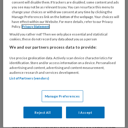
Volgens Bart Heuvingh, onder meer
consent will disable them. If trackers are disabled, some content and ads
you see may not be as relevant to you. You can resurface this menu to
bewegingswetenschapper en
change your choices or withdraw consent at any time by clicking the
topsportbegeleider, heeft het kind in het
Manage Preferences link on the bottom of the webpage. Your choices will
have effect within our Website. For more details, refer to our Privacy
eerste voorbeeld een statische mindset. Het
Policy.
Privacy Statement
denkt dat zijn tennistalent vaststaat en dus
Would you rather not? Then we only place essential and statistical
cookies, these do not record any data about you as a person
niet te veranderen is. Waarom zou het dan
We and our partners process data to provide:
meer gaan oefenen? Het kind in het tweede
voorbeeld heeft een groeimindset. Het weet
Use precise geolocation data. Actively scan device characteristics for
identification. Store and/or access information on a device. Personalised
dat het zijn tennistalent kan veranderen. Dat
advertising and content, advertising and content measurement,
het kind nog niet zo goed is als
audience research and services development.
List of Partners (vendors)
leeftijdsgenootjes maakt hem weinig uit.
De theorie van mindsets is ontwikkeld door
Carol S. Dweck, een Amerikaanse psychologe.
Manage Preferences
Zij vroeg zich af waarom sommige mensen
succesvol worden en anderen niet. Zij
Reject All
I Accept
ontdekte dat dit te maken heeft met het feit
dat sommige mensen doorzetten bij tegenslag,