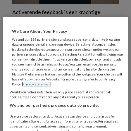
Activerende feedback is een krachtige
benadering van feedback die niet alleen
gericht is op het beoordelen van prestaties,
We Care About Your Privacy
maar ook op het stimuleren van motivatie,
We and our
889
partners store and access personal data, like browsing
groei en zelfreflectie. Het doel van
data or unique identifiers, on your device. Selecting I Accept enables
tracking technologies to support the purposes shown under we and our
activerende feedback is om de ontvanger te
partners process data to provide. Selecting Reject All or withdrawing your
helpen zijn of haar eigen leerproces en
consent will disable them. If trackers are disabled, some content and ads
you see may not be as relevant to you. You can resurface this menu to
ontwikkeling te begrijpen en
change your choices or withdraw consent at any time by clicking the
verantwoordelijkheid te nemen voor
Manage Preferences link on the bottom of the webpage. Your choices will
have effect within our Website. For more details, refer to our Privacy
verbetering. Deze vorm van feedback kan in
Policy.
Privacy Statement
verschillende contexten worden toegepast,
Would you rather not? Then we only place essential and statistical
cookies, these do not record any data about you as a person
van onderwijs en zorg tot management en
We and our partners process data to provide:
coaching.
Use precise geolocation data. Actively scan device characteristics for
identification. Store and/or access information on a device. Personalised
advertising and content, advertising and content measurement,