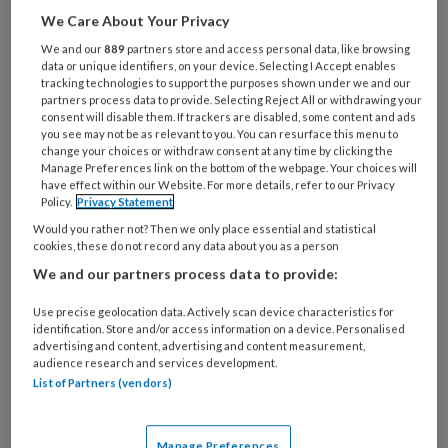
Het geven van mondelinge feedback is een
We Care About Your Privacy
essentiële vaardigheid in de zorgsector. Of het
We and our
889
partners store and access personal data, like browsing
data or unique identifiers, on your device. Selecting I Accept enables
nu gaat om collega’s, studenten of patiënten,
tracking technologies to support the purposes shown under we and our
effectieve feedback kan gedrag sturen, leren
partners process data to provide. Selecting Reject All or withdrawing your
consent will disable them. If trackers are disabled, some content and ads
stimuleren en de kwaliteit van zorg
you see may not be as relevant to you. You can resurface this menu to
verbeteren. Hier zijn praktische handvatten
change your choices or withdraw consent at any time by clicking the
Manage Preferences link on the bottom of the webpage. Your choices will
om feedback effectief te maken.
have effect within our Website. For more details, refer to our Privacy
Policy.
Privacy Statement
Would you rather not? Then we only place essential and statistical
cookies, these do not record any data about you as a person
1. Start met een veilige
We and our partners process data to provide:
context
Use precise geolocation data. Actively scan device characteristics for
identification. Store and/or access information on a device. Personalised
advertising and content, advertising and content measurement,
audience research and services development.
Zorg dat de ontvanger zich veilig voelt. Dit
List of Partners (vendors)
begint met een open houding en een rustige
omgeving. Feedback wordt beter ontvangen
Manage Preferences