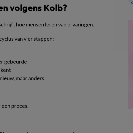
T
en volgens Kolb?
schrijft hoe mensen leren van ervaringen.
cyclus van vier stappen:
 er gebeurde
ekent
pnieuw, maar anders
 een proces.