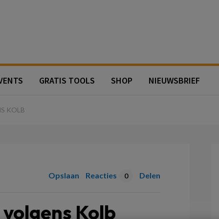
ijsvernieuwers
VENTS
GRATIS TOOLS
SHOP
NIEUWSBRIEF
S KOLB
Opslaan
Reacties
Delen
0
 volgens Kolb