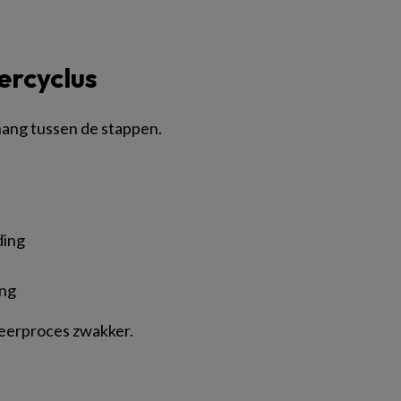
ercyclus
hang tussen de stappen.
ding
ing
leerproces zwakker.