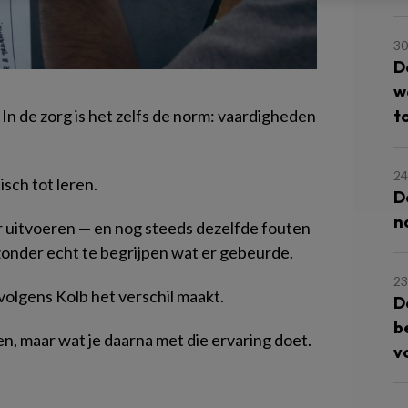
30
D
w
to
 In de zorg is het zelfs de norm: vaardigheden
24
isch tot leren.
D
n
r uitvoeren — en nog steeds dezelfde fouten
onder echt te begrijpen wat er gebeurde.
23
volgens Kolb het verschil maakt.
D
b
ren, maar wat je daarna met die ervaring doet.
v