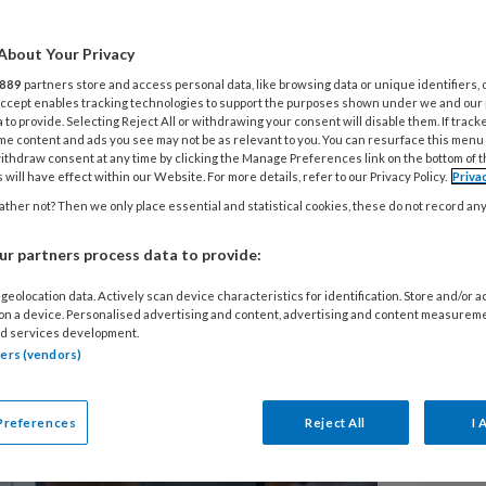
s Kolb? Ontdek hoe de leercyclus
About Your Privacy
org effectiever maakt.
889
partners store and access personal data, like browsing data or unique identifiers, 
 Accept enables tracking technologies to support the purposes shown under we and our
 to provide. Selecting Reject All or withdrawing your consent will disable them. If track
me content and ads you see may not be as relevant to you. You can resurface this menu
ithdraw consent at any time by clicking the Manage Preferences link on the bottom of 
 will have effect within our Website. For more details, refer to our Privacy Policy.
Priva
ther not? Then we only place essential and statistical cookies, these do not record an
L
r partners process data to provide:
geolocation data. Actively scan device characteristics for identification. Store and/or 
 on a device. Personalised advertising and content, advertising and content measurem
7
d services development.
H
tners (vendors)
6
Preferences
Reject All
I 
D
o