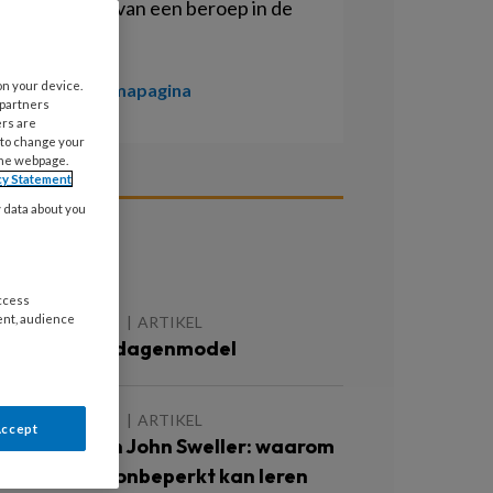
uitoefenen van een beroep in de
zorgsector.
on your device.
Naar de themapagina
 partners
ers are
 to change your
the webpage.
cy Statement
y data about you
ees ook
access
ent, audience
 AUGUSTUS 2026
ARTIKEL
et 5-gelijke-dagenmodel
 AUGUSTUS 2026
ARTIKEL
Accept
e theorie van John Sweller: waarom
ns brein niet onbeperkt kan leren