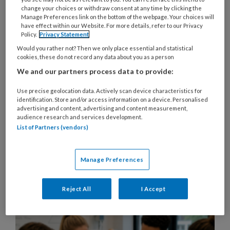
studenten optimaal te begeleiden
change your choices or withdraw consent at any time by clicking the
Manage Preferences link on the bottom of the webpage. Your choices will
tijdens hun ontwikkeling tot
have effect within our Website. For more details, refer to our Privacy
Policy.
Privacy Statement
zorgprofessional. Bekijk
Would you rather not? Then we only place essential and statistical
hieronder alle artikelen over
cookies, these do not record any data about you as a person
stagebegeleiding en ontdek hoe
We and our partners process data to provide:
je met goede begeleiding
Use precise geolocation data. Actively scan device characteristics for
bijdraagt aan een succesvolle en
identification. Store and/or access information on a device. Personalised
advertising and content, advertising and content measurement,
leerzame stage.
audience research and services development.
List of Partners (vendors)
Lees meer
Manage Preferences
24 JULI 2026
ARTIKEL
WERKPLEKLEREN
Reject All
I Accept